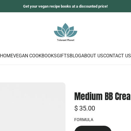
Get your vegan recipe books at a discounted price!
HOME
VEGAN COOKBOOKS
GIFTS
BLOG
ABOUT US
CONTACT US
Medium BB Cre
R
$ 35.00
e
FORMULA
g