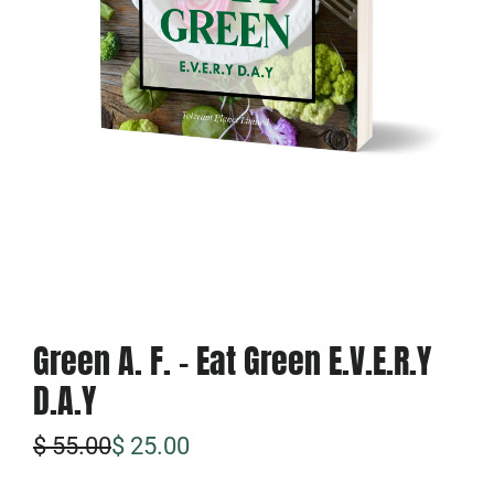
Green A. F. - Eat Green E.V.E.R.Y
D.A.Y
特
普
$ 55.00
$ 25.00
价
通