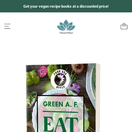
跳
Get your vegan recipe books at a discounted price!
至
内
容